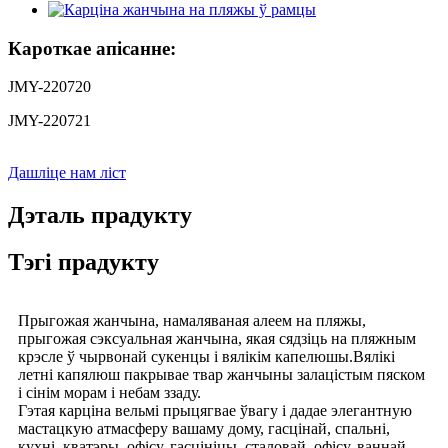
Кароткае апісанне:
JMY-220720
JMY-220721
Дашліце нам ліст
Дэталь прадукту
Тэгі прадукту
Прыгожая жанчына, намаляваная алеем на пляжы,
прыгожая сэксуальная жанчына, якая сядзіць на пляжным
крэсле ў чырвонай сукенцы і вялікім капелюшы.Вялікі
летні капялюш пакрывае твар жанчыны залацістым пяском
і сінім морам і небам ззаду.
Гэтая карціна вельмі прыцягвае ўвагу і дадае элегантную
мастацкую атмасферу вашаму дому, гасцінай, спальні,
кухні, кватэры, офісу, гасцініцы, сталовай, офісу, ваннай