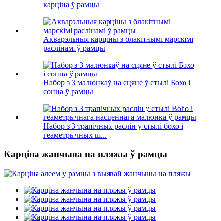
карціна ў рамцы
Акварэльныя карціны з блакітнымі марскімі
раслінамі ў рамцы
Набор з 3 малюнкаў на сцяне ў стылі Бохо і
сонца ў рамцы
Набор з 3 трапічных раслін у стылі бохо і
геаметрычных ш...
Карціна жанчына на пляжы ў рамцы