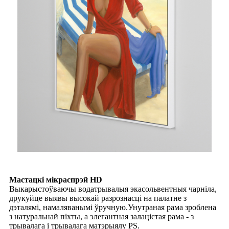
Мастацкі мікраспрэй HD
Выкарыстоўваючы водатрывалыя экасольвентныя чарніла,
друкуйце выявы высокай разрознасці на палатне з
дэталямі, намаляванымі ўручную.Унутраная рама зроблена
з натуральнай піхты, а элегантная залацістая рама - з
трывалага і трывалага матэрыялу PS.