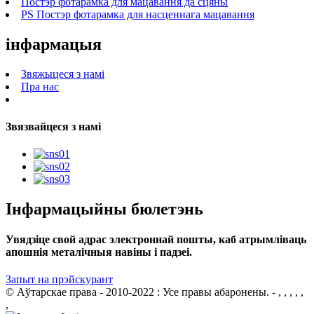
Постэр фотарамка для мацавання да сцяны
PS Постэр фотарамка для насценнага мацавання
інфармацыя
Звяжыцеся з намі
Пра нас
Звязвайцеся з намі
Інфармацыйны бюлетэнь
Увядзіце свой адрас электроннай пошты, каб атрымліваць
апошнія металічныя навіны і падзеі.
Запыт на прэйскурант
© Аўтарскае права - 2010-2022 : Усе правы абаронены.
- , , , , ,
,