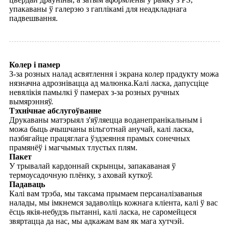
упакаваны ў галерэю з гаплікамі для неадкладнага
падвешвання.
Колер і памер
З-за розных налад асвятлення і экрана колер прадукту можа
нязначна адрознівацца ад малюнка.Калі ласка, дапусціце
невялікія памылкі ў памерах з-за розных ручных
вымярэнняў.
Тэхнічнае абслугоўванне
Друкаваны матэрыял з'яўляецца воданепранікальным і
можа быць ачышчаны вільготнай анучай, калі ласка,
пазбягайце працяглага ўздзеяння прамых сонечных
прамянёў і магчымых тлустых плям.
Пакет
У трывалай кардоннай скрынцы, запакаваная ў
термоусадочную плёнку, з аховай куткоў.
Падаваць
Калі вам трэба, мы таксама прымаем персаналізаваныя
налады, мы імкнемся задаволіць кожнага кліента, калі ў вас
ёсць якія-небудзь пытанні, калі ласка, не саромейцеся
звяртацца да нас, мы адкажам вам як мага хутчэй.