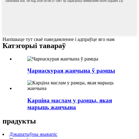
Напішыце тут сваё паведамленне і адпраўце яго нам
Катэгорыі тавараў
Чарнаскурая жанчына ў рамцы
Карціна маслам у рамцы, якая
марыць жанчына
прадукты
Дэкаратыўны жывапіс