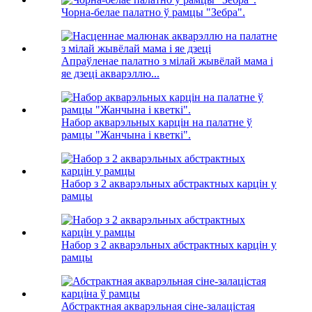
Чорна-белае палатно ў рамцы "Зебра".
Апраўленае палатно з мілай жывёлай мама і
яе дзеці акварэллю...
Набор акварэльных карцін на палатне ў
рамцы "Жанчына і кветкі".
Набор з 2 акварэльных абстрактных карцін у
рамцы
Набор з 2 акварэльных абстрактных карцін у
рамцы
Абстрактная акварэльная сіне-залацістая