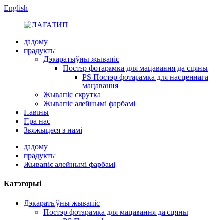
English
дадому
прадукты
Дэкаратыўны жывапіс
Постэр фотарамка для мацавання да сцяны
PS Постэр фотарамка для насценнага
мацавання
Жывапіс скрутка
Жывапіс алейнымі фарбамі
Навіны
Пра нас
Звяжыцеся з намі
дадому
прадукты
Жывапіс алейнымі фарбамі
Катэгорыі
Дэкаратыўны жывапіс
Постэр фотарамка для мацавання да сцяны