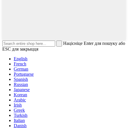
Націсніце Enter для пошуку або
ESC для закрыцця
English
French
German
Portuguese
Spanish
Russian
Japanese
Korean
Arabic
Irish
Greek
Turkish
Italian
Danish