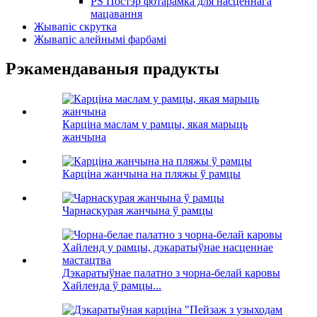
PS Постэр фотарамка для насценнага
мацавання
Жывапіс скрутка
Жывапіс алейнымі фарбамі
Рэкамендаваныя прадукты
Карціна маслам у рамцы, якая марыць
жанчына
Карціна жанчына на пляжы ў рамцы
Чарнаскурая жанчына ў рамцы
Дэкаратыўнае палатно з чорна-белай каровы
Хайленда ў рамцы...