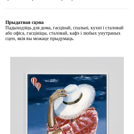
Прыдатная сцэна
Падыходзіць для дома, гасцінай, спальні, кухні і сталовай
або офіса, гасцініцы, сталовай, кафэ і любых унутраных
сцен, якія вы можаце прыдумаць.