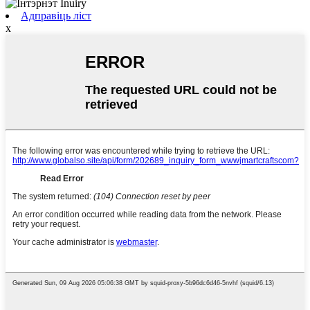
Адправіць ліст
x