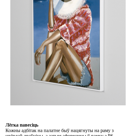
Лёгка павесіць
Кожны адбітак на палатне быў нацягнуты на раму з
цвёрдай драўніны, а затым аформлены ў рамку з PS,