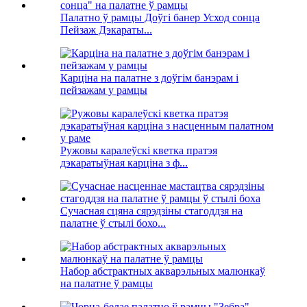
Палатно ў рамцы Доўгі банер Усход сонца
Пейзаж Дэкараты...
Карціна на палатне з доўгім банэрам і
пейзажам у рамцы
Ружовы каралеўскі кветка пратэя
дэкаратыўная карціна з ф...
Сучасная сцяна сярэдзіны стагоддзя на
палатне ў стылі бохо...
Набор абстрактных акварэльных малюнкаў
на палатне ў рамцы