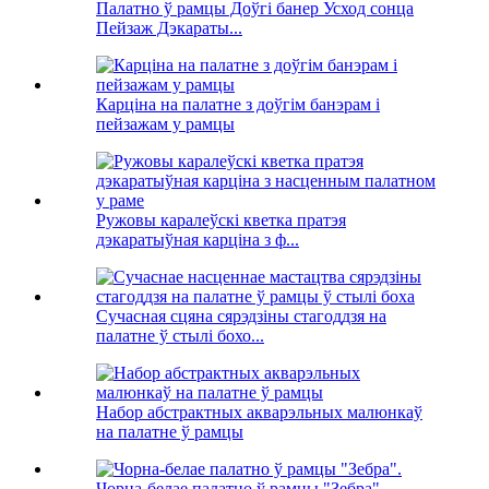
Палатно ў рамцы Доўгі банер Усход сонца
Пейзаж Дэкараты...
Карціна на палатне з доўгім банэрам і
пейзажам у рамцы
Ружовы каралеўскі кветка пратэя
дэкаратыўная карціна з ф...
Сучасная сцяна сярэдзіны стагоддзя на
палатне ў стылі бохо...
Набор абстрактных акварэльных малюнкаў
на палатне ў рамцы
Чорна-белае палатно ў рамцы "Зебра".