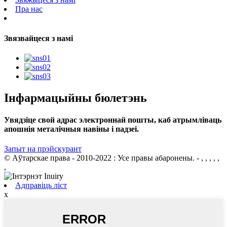
Пра нас
Звязвайцеся з намі
Інфармацыйны бюлетэнь
Увядзіце свой адрас электроннай пошты, каб атрымліваць
апошнія металічныя навіны і падзеі.
Запыт на прэйскурант
© Аўтарскае права - 2010-2022 : Усе правы абаронены.
- , , , , ,
,
Адправіць ліст
x