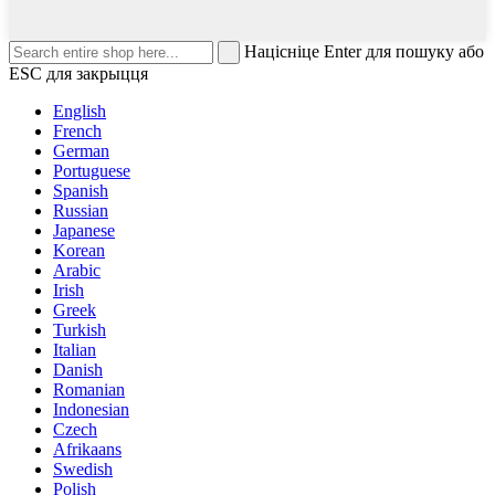
Націсніце Enter для пошуку або
ESC для закрыцця
English
French
German
Portuguese
Spanish
Russian
Japanese
Korean
Arabic
Irish
Greek
Turkish
Italian
Danish
Romanian
Indonesian
Czech
Afrikaans
Swedish
Polish