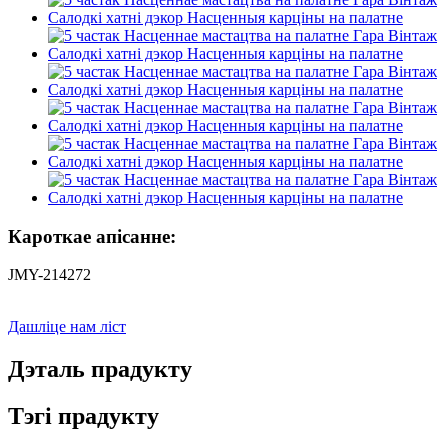
Кароткае апісанне:
JMY-214272
Дашліце нам ліст
Дэталь прадукту
Тэгі прадукту