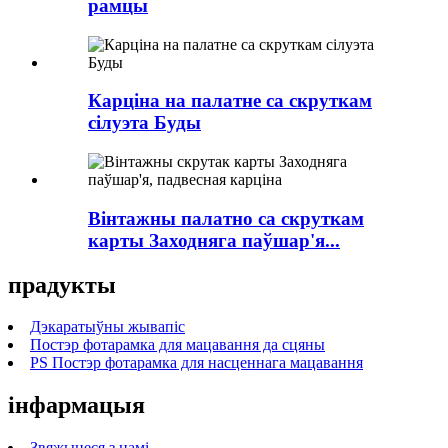
рамцы
Карціна на палатне са скруткам
сілуэта Буды
Вінтажны палатно са скруткам
карты Заходняга паўшар'я...
прадукты
Дэкаратыўны жывапіс
Постэр фотарамка для мацавання да сцяны
PS Постэр фотарамка для насценнага мацавання
інфармацыя
Звяжыцеся з намі