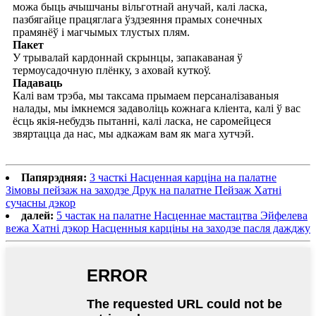
можа быць ачышчаны вільготнай анучай, калі ласка,
пазбягайце працяглага ўздзеяння прамых сонечных
прамянёў і магчымых тлустых плям.
Пакет
У трывалай кардоннай скрынцы, запакаваная ў
термоусадочную плёнку, з аховай куткоў.
Падаваць
Калі вам трэба, мы таксама прымаем персаналізаваныя
налады, мы імкнемся задаволіць кожнага кліента, калі ў вас
ёсць якія-небудзь пытанні, калі ласка, не саромейцеся
звяртацца да нас, мы адкажам вам як мага хутчэй.
Папярэдняя:
3 часткі Насценная карціна на палатне
Зімовы пейзаж на заходзе Друк на палатне Пейзаж Хатні
сучасны дэкор
далей:
5 частак на палатне Насценнае мастацтва Эйфелева
вежа Хатні дэкор Насценныя карціны на заходзе пасля дажджу