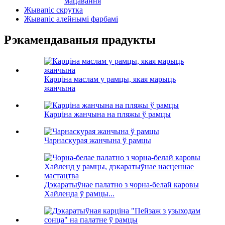
мацавання
Жывапіс скрутка
Жывапіс алейнымі фарбамі
Рэкамендаваныя прадукты
Карціна маслам у рамцы, якая марыць
жанчына
Карціна жанчына на пляжы ў рамцы
Чарнаскурая жанчына ў рамцы
Дэкаратыўнае палатно з чорна-белай каровы
Хайленда ў рамцы...