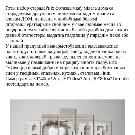
Гэты набор старадаўніх фотаздымкаў мілага дома са
старадаўнімі драўлянымі дошкамі на заднім плане са
словам ДОМ, напісаным любоўнымі белымі
літарамі.Ператварыце свой дом у сваё любімае месца і з
нецярпеннем чакайце вяртання ў свой цудоўны дом кожны
дзень.Фотапостэры выдатна глядзяцца ў пярэднім пакоі або
гасцінай.
У нашай прадукцыі выкарыстоўваецца высакаякаснае
палатно, устойлівае да ультрафіялету, воданепранікальнае,
яркіх, яркіх колераў, трывалае, пыленепроницаемое і не
выліньвае ў памяшканні на працягу многіх гадоў, што
з'яўляецца вельмі добрым упрыгожваннем для ўнутраных
сцен у гасціных, спальнях, кухнях , сталовыя і інш.
Памер рамы: 30*40см*2шт, 30*60см*2шт, 30*80см*1шт або
нестандартны памер.