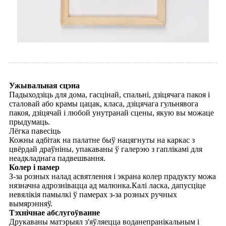
Ужывальная сцэна
Падыходзіць для дома, гасцінай, спальні, дзіцячага пакоя і
сталовай або крамы цацак, класа, дзіцячага гульнявога
пакоя, дзіцячай і любой унутранай сцены, якую вы можаце
прыдумаць.
Лёгка павесіць
Кожны адбітак на палатне быў нацягнуты на каркас з
цвёрдай драўніны, упакаваны ў галерэю з гаплікамі для
неадкладнага падвешвання.
Колер і памер
З-за розных налад асвятлення і экрана колер прадукту можа
нязначна адрознівацца ад малюнка.Калі ласка, дапусціце
невялікія памылкі ў памерах з-за розных ручных
вымярэнняў.
Тэхнічнае абслугоўванне
Друкаваны матэрыял з'яўляецца воданепранікальным і