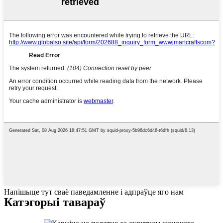
Напішыце тут сваё паведамленне і адпраўце яго нам
Катэгорыі тавараў