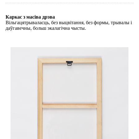
Каркас з масіва дрэва
Вільгацятрываласць, без выцвітання, без формы, трывалы і
даўгавечны, больш экалагічна чысты.