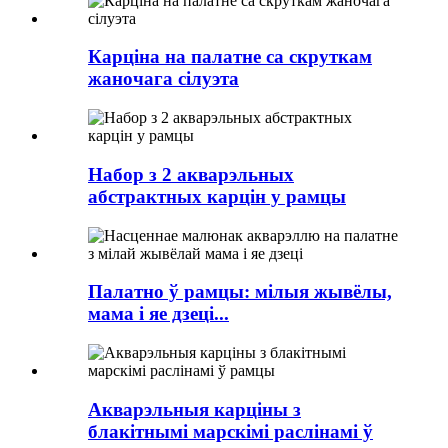
Карціна на палатне са скруткам
жаночага сілуэта
Набор з 2 акварэльных
абстрактных карцін у рамцы
Палатно ў рамцы: мілыя жывёлы,
мама і яе дзеці...
Акварэльныя карціны з
блакітнымі марскімі раслінамі ў