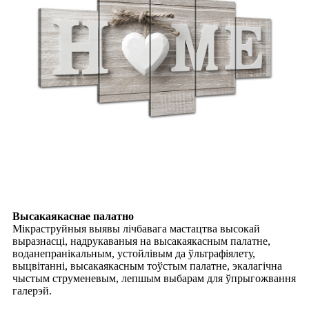
Высакаякаснае палатно
Мікраструйныя выявы лічбавага мастацтва высокай
выразнасці, надрукаваныя на высакаякасным палатне,
воданепранікальным, устойлівым да ўльтрафіялету,
выцвітанні, высакаякасным тоўстым палатне, экалагічна
чыстым струменевым, лепшым выбарам для ўпрыгожвання
галерэй.