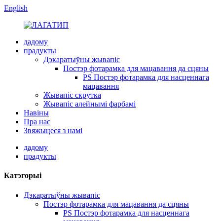
English
дадому
прадукты
Дэкаратыўны жывапіс
Постэр фотарамка для мацавання да сцяны
PS Постэр фотарамка для насценнага
мацавання
Жывапіс скрутка
Жывапіс алейнымі фарбамі
Навіны
Пра нас
Звяжыцеся з намі
дадому
прадукты
Катэгорыі
Дэкаратыўны жывапіс
Постэр фотарамка для мацавання да сцяны
PS Постэр фотарамка для насценнага