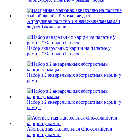
Апраўленае палатно з мілай жывёлай мама і
яе дзеці акварэллю...
Набор акварэльных карцін на палатне ў
рамцы "Жанчына і кветкі".
Набор з 2 акварэльных абстрактных карцін у
рамцы
Набор з 2 акварэльных абстрактных карцін у
рамцы
Абстрактная акварэльная сіне-залацістая
карціна ў рамцы