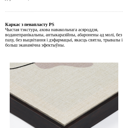
Каркас з пенапласту PS
Чыстая тэкстура, ахова навакольнага асяроддзя,
воданепранікальны, антыкаразійны, абаронены ад молі, без
паху, без выцвітання і дэфармацыі, якасць святла, трывалы і
больш эканамічна эфектыўны.