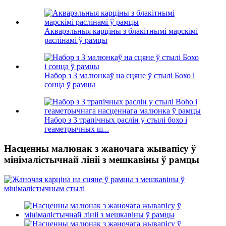
Акварэльныя карціны з блакітнымі марскімі
раслінамі ў рамцы
Набор з 3 малюнкаў на сцяне ў стылі Бохо і
сонца ў рамцы
Набор з 3 трапічных раслін у стылі бохо і
геаметрычных ш...
Насценны малюнак з жаночага жывапісу ў
мінімалістычнай лініі з мешкавіны ў рамцы