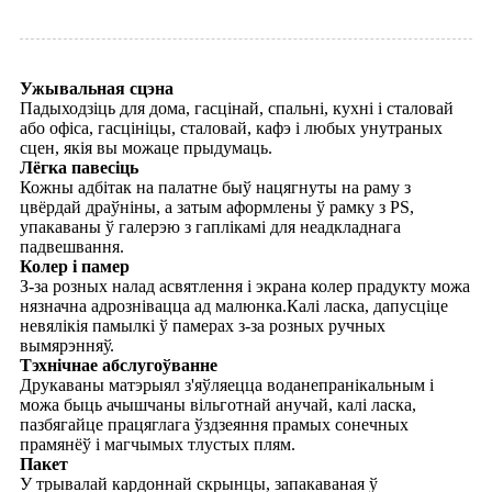
Ужывальная сцэна
Падыходзіць для дома, гасцінай, спальні, кухні і сталовай
або офіса, гасцініцы, сталовай, кафэ і любых унутраных
сцен, якія вы можаце прыдумаць.
Лёгка павесіць
Кожны адбітак на палатне быў нацягнуты на раму з
цвёрдай драўніны, а затым аформлены ў рамку з PS,
упакаваны ў галерэю з гаплікамі для неадкладнага
падвешвання.
Колер і памер
З-за розных налад асвятлення і экрана колер прадукту можа
нязначна адрознівацца ад малюнка.Калі ласка, дапусціце
невялікія памылкі ў памерах з-за розных ручных
вымярэнняў.
Тэхнічнае абслугоўванне
Друкаваны матэрыял з'яўляецца воданепранікальным і
можа быць ачышчаны вільготнай анучай, калі ласка,
пазбягайце працяглага ўздзеяння прамых сонечных
прамянёў і магчымых тлустых плям.
Пакет
У трывалай кардоннай скрынцы, запакаваная ў