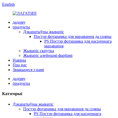
English
дадому
прадукты
Дэкаратыўны жывапіс
Постэр фотарамка для мацавання да сцяны
PS Постэр фотарамка для насценнага
мацавання
Жывапіс скрутка
Жывапіс алейнымі фарбамі
Навіны
Пра нас
Звяжыцеся з намі
дадому
прадукты
Катэгорыі
Дэкаратыўны жывапіс
Постэр фотарамка для мацавання да сцяны
PS Постэр фотарамка для насценнага