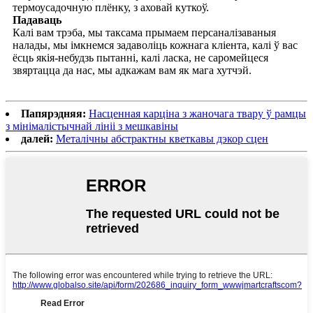
термоусадочную плёнку, з аховай куткоў.
Падаваць
Калі вам трэба, мы таксама прымаем персаналізаваныя
налады, мы імкнемся задаволіць кожнага кліента, калі ў вас
ёсць якія-небудзь пытанні, калі ласка, не саромейцеся
звяртацца да нас, мы адкажам вам як мага хутчэй.
Папярэдняя:
Насценная карціна з жаночага твару ў рамцы
з мінімалістычнай лініі з мешкавіны
далей:
Металічны абстрактны кветкавы дэкор сцен