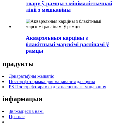
твару ў рамцы з мінімалістычнай
лініі з мешкавіны
Акварэльныя карціны з
блакітнымі марскімі раслінамі ў
рамцы
прадукты
Дэкаратыўны жывапіс
Постэр фотарамка для мацавання да сцяны
PS Постэр фотарамка для насценнага мацавання
інфармацыя
Звяжыцеся з намі
Пра нас