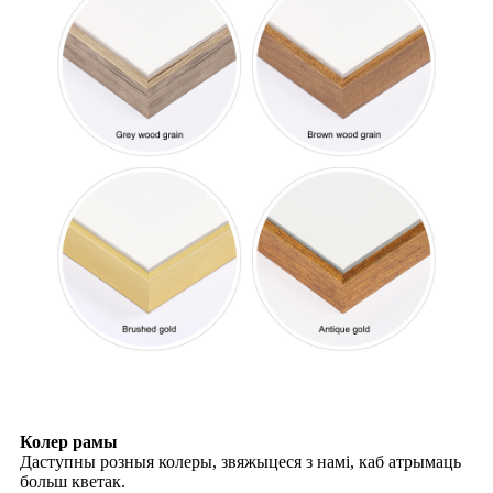
Колер рамы
Даступны розныя колеры, звяжыцеся з намі, каб атрымаць
больш кветак.