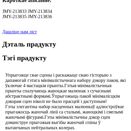
Кароткае апісанне:
JMY-213833 JMY-213834
JMY-213835 JMY-213836
Дашліце нам ліст
Дэталь прадукту
Тэгі прадукту
Упрыгожце свае сцены і раскажыце сваю гісторыю з
дапамогай гэтага мінімалістычнага набору дэкору пакоя, які
ўключае 4 мастацкія прынты.Гэтыя мінімалістычныя
прынты спалучаюць жаноцкае малюнак з сучаснымі
абстрактнымі формамі.Ўпрыгожыць пакой мінімалісцкім
дэкорам сцен ніколі не было прасцей і даступным!
Гэты элегантны набор насценных малюнкаў адлюстроўвае
прыгажосць жаночай лініі са сталымі, жаноцкімі і смелымі
жаночымі фігурамі.Гэты мінімалістычны дэкор сцен
дэманструе прыгожыя выгібы жаночай спіны ў
вытанчаных нейтральных колерах.