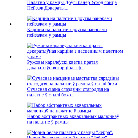
Палатно ў рамцы Доўгі банер Усход сонца
Пейзаж Дэкараты...
Карціна на палатне з доўгім банэрам і
пейзажам у рамцы
Ружовы каралеўскі кветка пратэя
дэкаратыўная карціна з ф...
Сучасная сцяна сярэдзіны стагоддзя на
палатне ў стылі бохо...
Набор абстрактных акварэльных малюнкаў
на палатне ў рамцы
Чорна-белае палатно ў рамцы "Зебра".