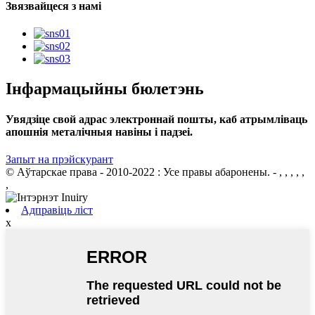
Звязвайцеся з намі
Інфармацыйны бюлетэнь
Увядзіце свой адрас электроннай пошты, каб атрымліваць
апошнія металічныя навіны і падзеі.
Запыт на прэйскурант
© Аўтарскае права - 2010-2022 : Усе правы абаронены.
- , , , , ,
,
Адправіць ліст
x