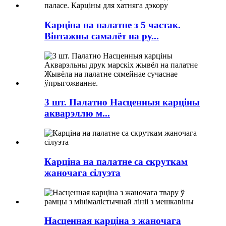
Карціна на палатне з 5 частак.
Вінтажны самалёт на ру...
3 шт. Палатно Насценныя карціны
акварэллю м...
Карціна на палатне са скруткам
жаночага сілуэта
Насценная карціна з жаночага