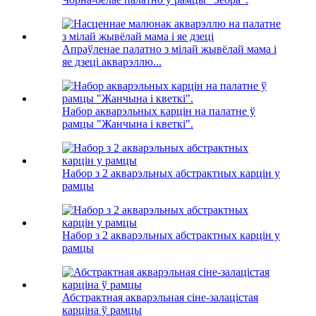
Апраўленае палатно з мілай жывёлай мама і
яе дзеці акварэллю...
Набор акварэльных карцін на палатне ў
рамцы "Жанчына і кветкі".
Набор з 2 акварэльных абстрактных карцін у
рамцы
Набор з 2 акварэльных абстрактных карцін у
рамцы
Абстрактная акварэльная сіне-залацістая
карціна ў рамцы