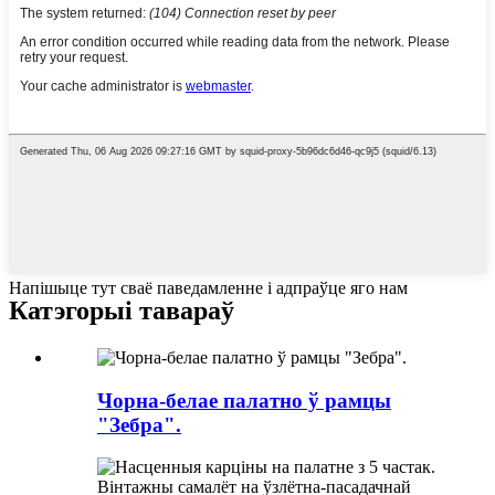
Напішыце тут сваё паведамленне і адпраўце яго нам
Катэгорыі тавараў
Чорна-белае палатно ў рамцы
"Зебра".