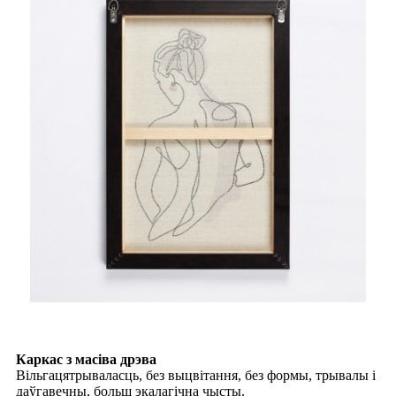
Каркас з масіва дрэва
Вільгацятрываласць, без выцвітання, без формы, трывалы і
даўгавечны, больш экалагічна чысты.