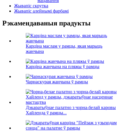
мацавання
Жывапіс скрутка
Жывапіс алейнымі фарбамі
Рэкамендаваныя прадукты
Карціна маслам у рамцы, якая марыць
жанчына
Карціна жанчына на пляжы ў рамцы
Чарнаскурая жанчына ў рамцы
Дэкаратыўнае палатно з чорна-белай каровы
Хайленда ў рамцы...