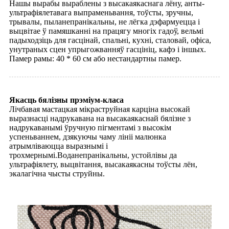
Нашы вырабы выраблены з высакаякаснага лёну, анты-
ультрафіялетавага выпраменьвання, тоўсты, зручны,
трывалы, пыланепранікальны, не лёгка дэфармуецца і
выцвітае ў памяшканні на працягу многіх гадоў, вельмі
падыходзіць для гасцінай, спальні, кухні, сталовай, офіса,
унутраных сцен упрыгожванняў гасцініц, кафэ і іншых.
Памер рамы: 40 * 60 см або нестандартны памер.
Якасць бялізны прэміум-класа
Лічбавая мастацкая мікраструйная карціна высокай
выразнасці надрукавана на высакаякаснай бялізне з
надрукаванымі ўручную пігментамі з высокім
успеньваннем, дзякуючы чаму лініі малюнка
атрымліваюцца выразнымі і
трохмернымі.Воданепранікальны, устойлівы да
ультрафіялету, выцвітання, высакаякасны тоўсты лён,
экалагічна чысты струйны.