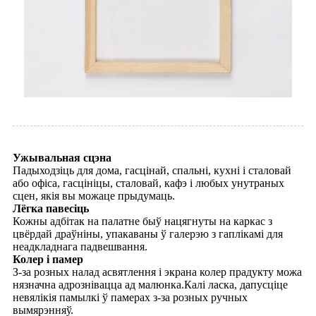
Ужывальная сцэна
Падыходзіць для дома, гасцінай, спальні, кухні і сталовай
або офіса, гасцініцы, сталовай, кафэ і любых унутраных
сцен, якія вы можаце прыдумаць.
Лёгка павесіць
Кожны адбітак на палатне быў нацягнуты на каркас з
цвёрдай драўніны, упакаваны ў галерэю з гаплікамі для
неадкладнага падвешвання.
Колер і памер
З-за розных налад асвятлення і экрана колер прадукту можа
нязначна адрознівацца ад малюнка.Калі ласка, дапусціце
невялікія памылкі ў памерах з-за розных ручных
вымярэнняў.