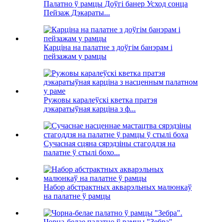
Палатно ў рамцы Доўгі банер Усход сонца
Пейзаж Дэкараты...
Карціна на палатне з доўгім банэрам і
пейзажам у рамцы
Ружовы каралеўскі кветка пратэя
дэкаратыўная карціна з ф...
Сучасная сцяна сярэдзіны стагоддзя на
палатне ў стылі бохо...
Набор абстрактных акварэльных малюнкаў
на палатне ў рамцы
Чорна-белае палатно ў рамцы "Зебра".