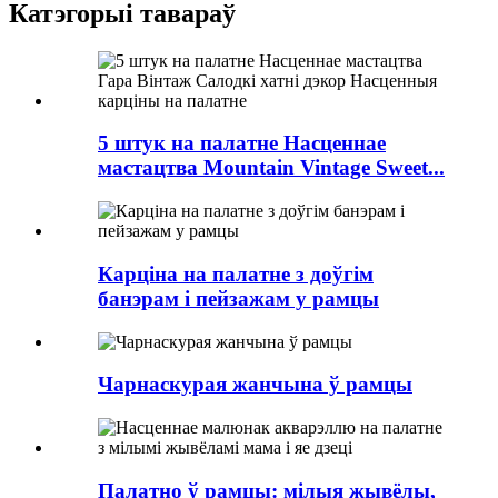
Катэгорыі тавараў
5 штук на палатне Насценнае
мастацтва Mountain Vintage Sweet...
Карціна на палатне з доўгім
банэрам і пейзажам у рамцы
Чарнаскурая жанчына ў рамцы
Палатно ў рамцы: мілыя жывёлы,