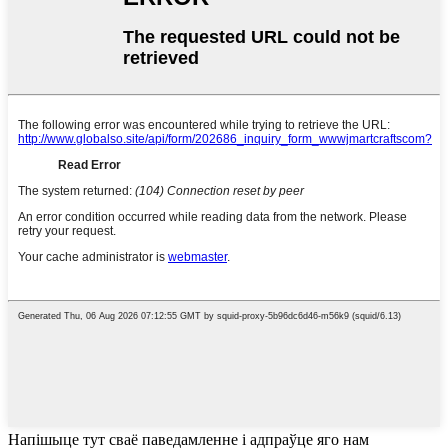
Напішыце тут сваё паведамленне і адпраўце яго нам