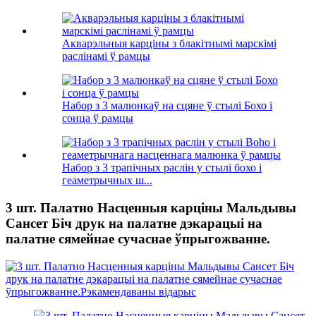
Акварэльныя карціны з блакітнымі марскімі
раслінамі ў рамцы
Набор з 3 малюнкаў на сцяне ў стылі Бохо і
сонца ў рамцы
Набор з 3 трапічных раслін у стылі бохо і
геаметрычных ш...
3 шт. Палатно Насценныя карціны Мальдывы
Сансет Біч друк на палатне дэкарацыі на
палатне сямейнае сучаснае ўпрыгожванне.