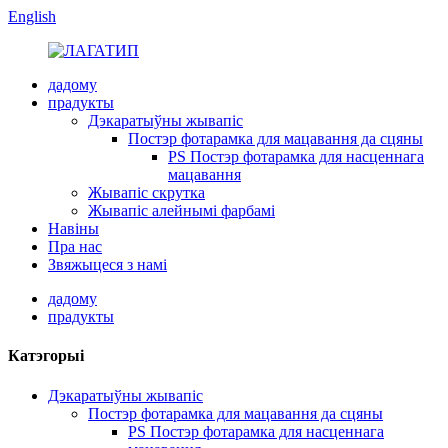
English
дадому
прадукты
Дэкаратыўны жывапіс
Постэр фотарамка для мацавання да сцяны
PS Постэр фотарамка для насценнага
мацавання
Жывапіс скрутка
Жывапіс алейнымі фарбамі
Навіны
Пра нас
Звяжыцеся з намі
дадому
прадукты
Катэгорыі
Дэкаратыўны жывапіс
Постэр фотарамка для мацавання да сцяны
PS Постэр фотарамка для насценнага