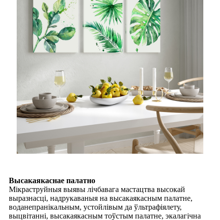
Высакаякаснае палатно
Мікраструйныя выявы лічбавага мастацтва высокай
выразнасці, надрукаваныя на высакаякасным палатне,
воданепранікальным, устойлівым да ўльтрафіялету,
выцвітанні, высакаякасным тоўстым палатне, экалагічна