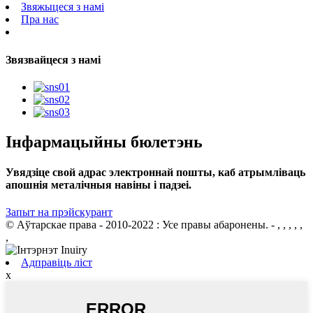
Звяжыцеся з намі
Пра нас
Звязвайцеся з намі
Інфармацыйны бюлетэнь
Увядзіце свой адрас электроннай пошты, каб атрымліваць
апошнія металічныя навіны і падзеі.
Запыт на прэйскурант
© Аўтарскае права - 2010-2022 : Усе правы абаронены.
- , , , , ,
,
Адправіць ліст
x