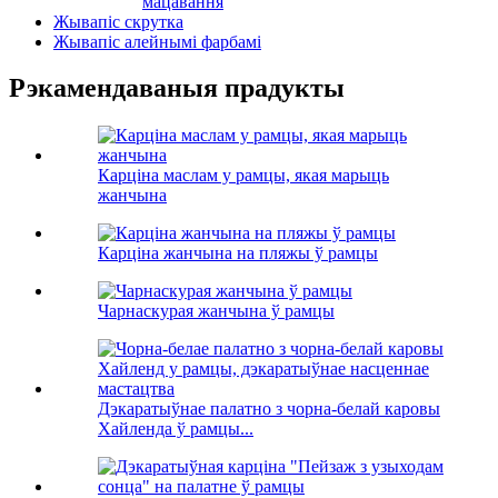
мацавання
Жывапіс скрутка
Жывапіс алейнымі фарбамі
Рэкамендаваныя прадукты
Карціна маслам у рамцы, якая марыць
жанчына
Карціна жанчына на пляжы ў рамцы
Чарнаскурая жанчына ў рамцы
Дэкаратыўнае палатно з чорна-белай каровы
Хайленда ў рамцы...