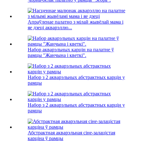
Апраўленае палатно з мілай жывёлай мама і
яе дзеці акварэллю...
Набор акварэльных карцін на палатне ў
рамцы "Жанчына і кветкі".
Набор з 2 акварэльных абстрактных карцін у
рамцы
Набор з 2 акварэльных абстрактных карцін у
рамцы
Абстрактная акварэльная сіне-залацістая
карціна ў рамцы