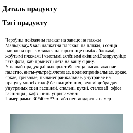
Дэталь прадукту
Тэгі прадукту
Чароўны пейзажны плакат на закаце на пляжы
Мальдываў.Хвалі далікатна пляскалі па пляжы, і сонца
павольна прызямлялася на гарызонце паміж аблокамі,
жоўтымі пляжамі і чыстымі зялёнымі акіянамі.Раздрукуйце
гэта фота, каб прынесці лета на вашу сцяну.
У нашай прадукцыі выкарыстоўваецца высакаякаснае
палатно, анты-ультрафіялетавае, воданепранікальнае, яркае,
яркае, трывалае, пыланепранікальнае, унутранае на
працягу многіх гадоў без выцвітання, вельмі добра для
ўнутраных сцен гасцінай, спальні, кухні, сталовай, офіса,
гасцініцы , кафэ і інш. ўпрыгажэнні.
Памер рамы: 30*40см*3шт або нестандартны памер.