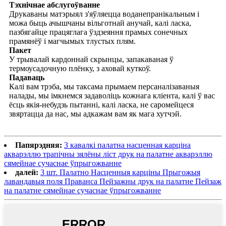
Тэхнічнае абслугоўванне
Друкаваны матэрыял з'яўляецца воданепранікальным і
можа быць ачышчаны вільготнай анучай, калі ласка,
пазбягайце працяглага ўздзеяння прамых сонечных
прамянёў і магчымых тлустых плям.
Пакет
У трывалай кардоннай скрынцы, запакаваная ў
термоусадочную плёнку, з аховай куткоў.
Падаваць
Калі вам трэба, мы таксама прымаем персаналізаваныя
налады, мы імкнемся задаволіць кожнага кліента, калі ў вас
ёсць якія-небудзь пытанні, калі ласка, не саромейцеся
звяртацца да нас, мы адкажам вам як мага хутчэй.
Папярэдняя:
3 кавалкі палатна насценная карціна
акварэллю трапічны зялёны ліст друк на палатне акварэллю
сямейнае сучаснае ўпрыгожванне
далей:
3 шт. Палатно Насценныя карціны Прыгожыя
лавандавыя поля Праванса Пейзажны друк на палатне Пейзаж
на палатне сямейнае сучаснае ўпрыгожванне