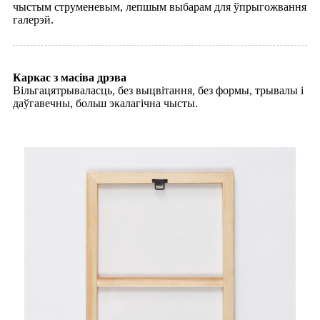
чыстым струменевым, лепшым выбарам для ўпрыгожвання
галерэй.
Каркас з масіва дрэва
Вільгацятрываласць, без выцвітання, без формы, трывалы і
даўгавечны, больш экалагічна чысты.