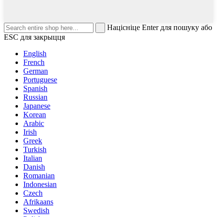
Націсніце Enter для пошуку або
ESC для закрыцця
English
French
German
Portuguese
Spanish
Russian
Japanese
Korean
Arabic
Irish
Greek
Turkish
Italian
Danish
Romanian
Indonesian
Czech
Afrikaans
Swedish