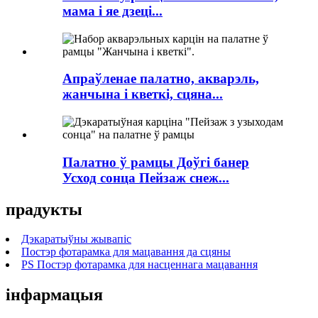
мама і яе дзеці...
Апраўленае палатно, акварэль,
жанчына і кветкі, сцяна...
Палатно ў рамцы Доўгі банер
Усход сонца Пейзаж снеж...
прадукты
Дэкаратыўны жывапіс
Постэр фотарамка для мацавання да сцяны
PS Постэр фотарамка для насценнага мацавання
інфармацыя